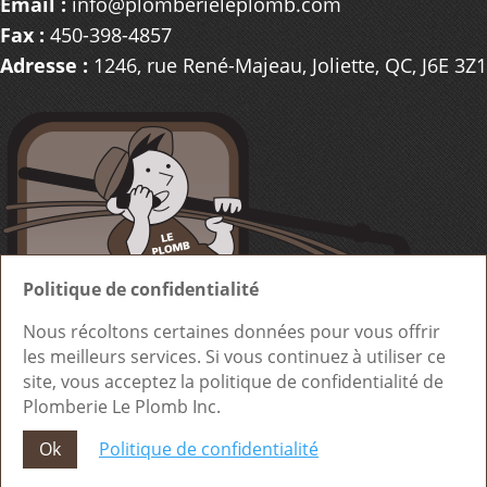
Email :
info@plomberieleplomb.com
Fax :
450-398-4857
Adresse :
1246, rue René-Majeau, Joliette, QC, J6E 3Z1
Politique de confidentialité
Nous récoltons certaines données pour vous offrir
les meilleurs services. Si vous continuez à utiliser ce
site, vous acceptez la politique de confidentialité de
Plomberie Le Plomb Inc.
Conception site web
Medialogue © 2026 |
Optimisez votre communication
Ok
Politique de confidentialité
Accueil
Plan du site
Politique de confidentialité