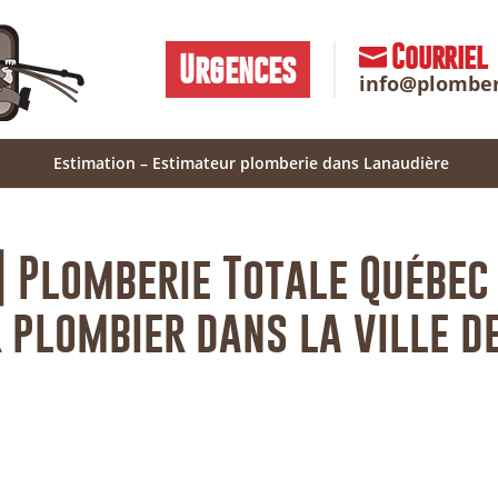
Courriel
Urgences
info@plombe
Estimation – Estimateur plomberie dans Lanaudière
| Plomberie Totale Québec
r plombier dans la ville d