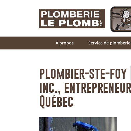
À propos
Service de plomberie
plombier-ste-foy 
inc., entrepreneu
Québec