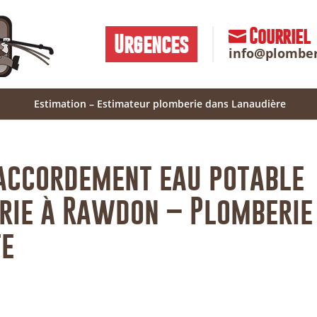
Courriel
Urgences
info@plombe
Estimation – Estimateur plomberie dans Lanaudière
accordement eau potable
rie à Rawdon – Plomberie
te