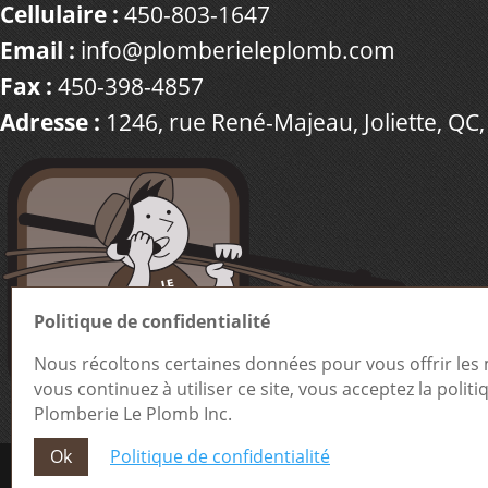
Cellulaire :
450-803-1647
Email :
info@plomberieleplomb.com
Fax :
450-398-4857
Adresse :
1246, rue René-Majeau, Joliette, QC,
Politique de confidentialité
Nous récoltons certaines données pour vous offrir les m
vous continuez à utiliser ce site, vous acceptez la politi
Plomberie Le Plomb Inc.
Ok
Politique de confidentialité
Conception site web
Medialogue © 2026