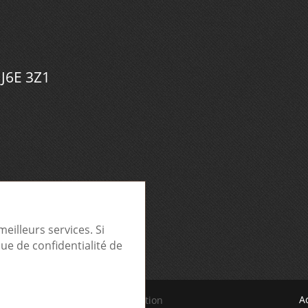
 J6E 3Z1
eilleurs services. Si
que de confidentialité de
A
 | Optimisez votre communication